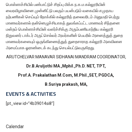
பொள்ளாச்சியில் பண்பாட்டுச் சிறப்பு மிக்க ந.க.ம.கல்லூரியின்
வைரவிழாவினை முன்னிட்டு பலரும் பயன்படும் வகையில் சமுதாய
நற்பணிகள் செய்யும் நோக்கில் கல்லூரித் தலைவரிடம் அனுமதி பெற்று
மாணவர்களால் தன்னெழுச்சியாகத் துவங்கப்பட்ட மாணவர் சிந்தனை
மன்றம் பொள்ளாச்சியின் வளர்ச்சிக்கு அரும்பணியாற்றிய கல்லூரி
நிறுவனர் டாக்டர் அருட்செல்வர் அவர்களின் பெயரில் அனைத்துத் துறை
மாணவர்களையும் ஒருங்கிணைத்துத் துறைசாராத கல்லூரி அளவிலான
அமைப்பாக ஓராண்டைக் கடந்து செயல்பட்டுவருகிறது.
ARUTCHELVAR MANAVAR SIDHANAI MANDRAM COORDINATOR,
Dr.B.Aruljothi MA.,Mphil.,Ph.D. NET, TPT,
Prof.A. Prakalathan M.Com, M.Phil.,SET, PGDCA,
B.Suriya prakash, MA,
EVENTS & ACTIVITIES
[pt_view id=”4b39014si8″]
Calendar