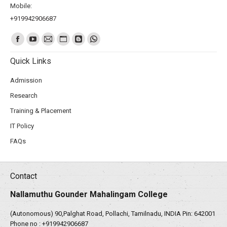
Mobile:
+919942906687
Find us on:
Quick Links
Admission
Research
Training & Placement
IT Policy
FAQs
Contact
Nallamuthu Gounder Mahalingam College
(Autonomous) 90,Palghat Road, Pollachi, Tamilnadu, INDIA Pin: 642001
Phone no :
+919942906687