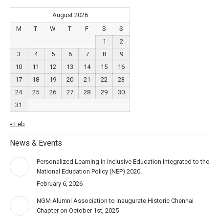
August 2026
M
T
W
T
F
S
S
1
2
3
4
5
6
7
8
9
10
11
12
13
14
15
16
17
18
19
20
21
22
23
24
25
26
27
28
29
30
31
« Feb
News & Events
Personalized Learning in Inclusive Education Integrated to the
National Education Policy (NEP) 2020.
February 6, 2026
NGM Alumni Association to Inaugurate Historic Chennai
Chapter on October 1st, 2025