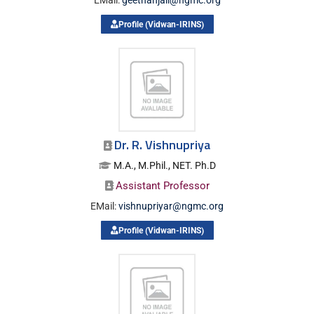
Profile (Vidwan-IRINS)
Dr. R. Vishnupriya
M.A., M.Phil., NET. Ph.D
Assistant Professor
EMail:
vishnupriyar@ngmc.org
Profile (Vidwan-IRINS)