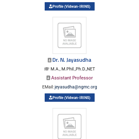
Profile (Vidwan-IRINS)
Dr. N. Jayasudha
M.A., M.Phil.,Ph.D.,NET
Assistant Professor
EMail:
jeyasudha@ngmc.org
Profile (Vidwan-IRINS)