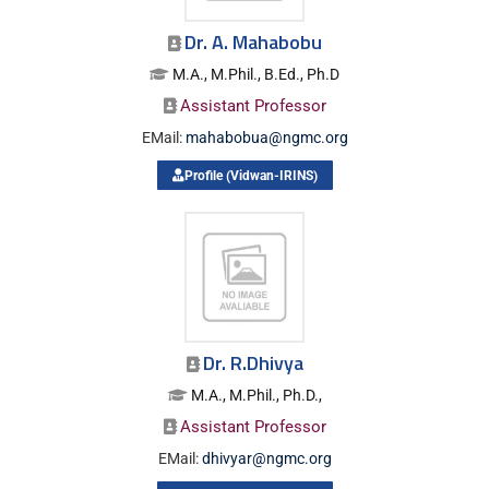
Dr. A. Mahabobu
M.A., M.Phil., B.Ed., Ph.D
Assistant Professor
EMail:
mahabobua@ngmc.org
Profile (Vidwan-IRINS)
Dr. R.Dhivya
M.A., M.Phil., Ph.D.,
Assistant Professor
EMail:
dhivyar@ngmc.org