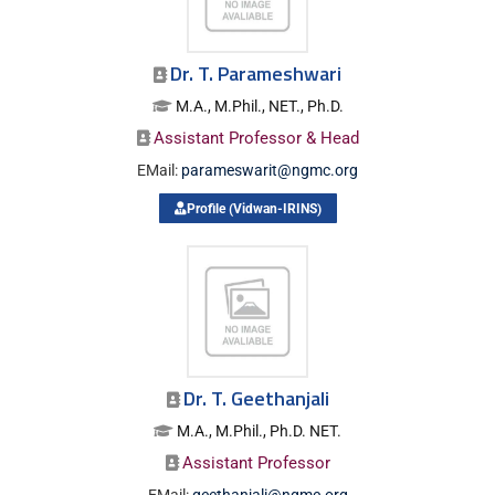
Dr. T. Parameshwari
M.A., M.Phil., NET., Ph.D.
Assistant Professor & Head
EMail:
parameswarit@ngmc.org
Profile (Vidwan-IRINS)
Dr. T. Geethanjali
M.A., M.Phil., Ph.D. NET.
Assistant Professor
EMail:
geethanjali@ngmc.org