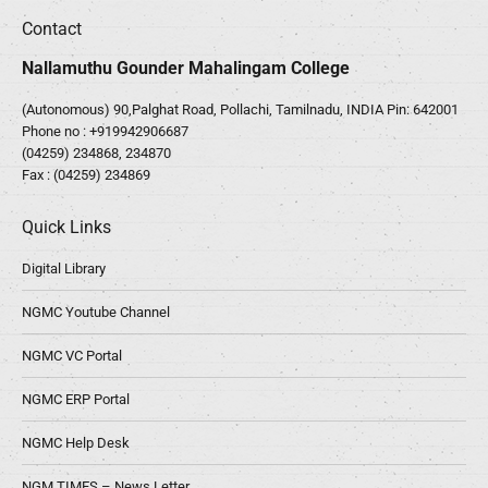
Contact
Nallamuthu Gounder Mahalingam College
(Autonomous) 90,Palghat Road, Pollachi, Tamilnadu, INDIA Pin: 642001
Phone no :
+919942906687
(04259) 234868, 234870
Fax : (04259) 234869
Quick Links
Digital Library
NGMC Youtube Channel
NGMC VC Portal
NGMC ERP Portal
NGMC Help Desk
NGM TIMES – News Letter