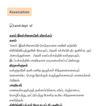
Association
களம் இலச்சினையின் விளக்கம்
களம்
‘களம்’ இலச்சினையில் செந்தாமரை மலரின் நடுவில்
ஸ்ரீவில்லிப்புத்தூரின் கோபுரம், அதன் உச்சியில் தீப ஒளிச்சுடரும்
அமைந்துள்ளன. அதன் வலப்பக்கத்தில் வள்ளுவரும்,
இடப்பக்கத்தில் பாரதியுமாக வடிவமைக்கப்பட்டுள்ளது.
திருவள்ளுவர்
வள்ளுவரின் தனி மனித ஒழுக்கச் சிந்தனைகளையும்
உலகளாவிய பொது நோக்குக் கருத்துக்களையும் மாணவர்கள்
அறிதல்.
பாரதியார்
மாணவர்களுக்குத் தன்னம்பிக்கை, வீரம், அஞ்சாமை,
மொழிப்பற்று, நாட்டுப்பற்று போன்ற உயரிய சிந்தனைகளை
வளர்த்தல்.
ஸ்ரீவில்லிப்புத்தூர் கோபுரமும் தீப ஒளியும்