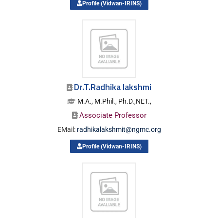
Profile (Vidwan-IRINS)
Dr.T.Radhika lakshmi
M.A., M.Phil., Ph.D.,NET.,
Associate Professor
EMail:
radhikalakshmit@ngmc.org
Profile (Vidwan-IRINS)